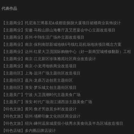
荣誉资质
代表作品
合作伙伴
【主题商业】托尼洛兰博基尼&成都壹捌捌大厦项目裙楼商业装饰设计
【主题商业】安徽·马鞍山跟山海餐厅及艾恩宴会中心立面改造项目
【主题商业】苏州·中翔生活广场外立面改造项目
【主题商业】南京·保利南部新城地铁6号线红花机场地块项目概念方案
【主题商业】达州·红星大卫茂国际购物中心（好一新商贸城维修翻新）工程
【主题商业】南京·江北新区珍珠雅苑社区商业改造设计
【主题商业】南京·小龙湾地铁商业改造项目
【主题街区】上海·远洋广场主题街区改造项目
【主题街区】嘉兴·龙鼎万达创意主题街区
【主题街区】淮安·梦乐城文创主题街区项目
【主题美广】宁波·大卫茂潮时代主题美食广场
【主题美广】淮安·时代广场清江浦西游主题美食广场
【特色文旅】黄冈·詹才芳故居乡村改造设计
【特色文旅】宿州·埇桥印象文化街区商业设计
【特色文旅】绍兴·嵊州温泉城度假小镇秀水美食街及半岛区域改造项目
【特色店铺】多内圈品牌店设计