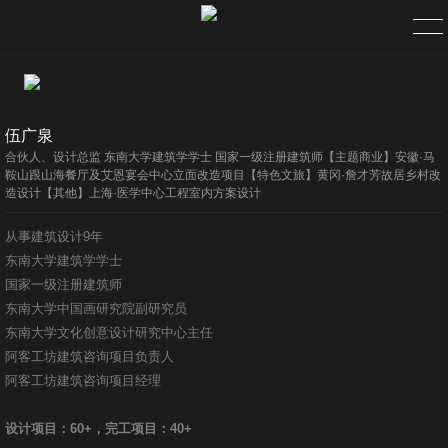
首页
伍广泉
服务
合伙人、设计总监 东南大学建筑学学士 国家一级注册建筑师【主题商业】安徽·马
鞍山跟山海餐厅及艾恩宴会中心立面改造项目【特色文旅】黄冈·詹才芳故居乡村改
造设计【其他】上海·医学中心工程室内方案设计
项目
从事建筑设计9年
公司简介
东南大学建筑学学士
国家一级注册建筑师
团队精英
东南大学中国画研究院副研究员
东南大学文化创意设计研究中心主任
联系
阿客工坊建筑咨询项目负责人
阿客工坊建筑咨询项目经理
视频宣传
设计项目：60+，完工项目：40+